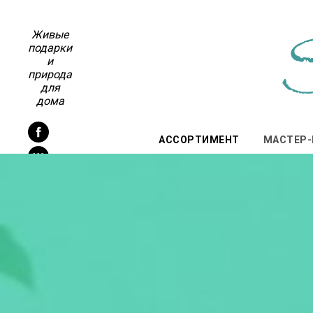
Живые
подарки
и
природа
для
дома
АССОРТИМЕНТ
МАСТЕР