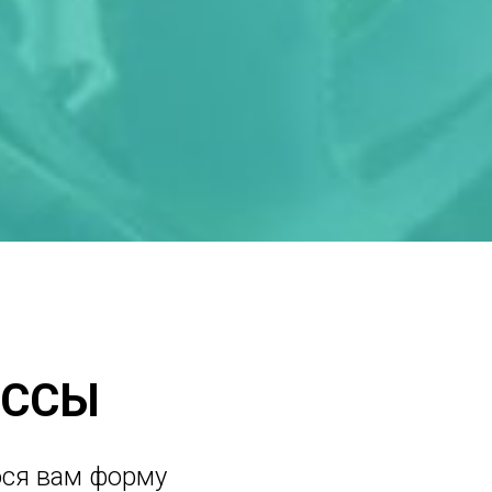
АССЫ
юся вам форму