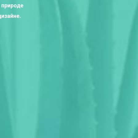
 природе
дизайне.